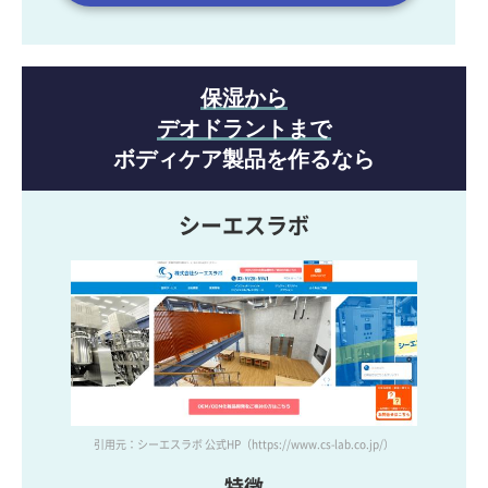
保湿から
デオドラントまで
ボディケア製品を作るなら
シーエスラボ
引用元：シーエスラボ 公式HP
（https://www.cs-lab.co.jp/）
特徴