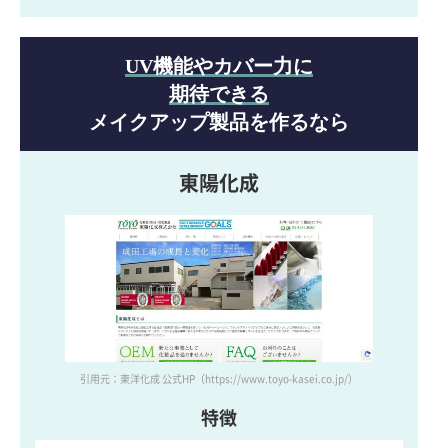
UV機能やカバー力に
期待できる
メイクアップ製品を作るなら
東陽化成
引用元：東洋化成 公式HP
（https://www.toyo-kasei.co.jp/）
特徴