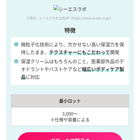
引用元：シーエスラボ 公式HP
（https://www.cs-lab.co.jp/）
特徴
微粒子化技術により、欠かせない高い保湿力を保
持したまま、
テクスチャーにもこだわって
開発
保湿クリームはもちろんのこと、医薬部外品のデ
オドラントやバストケアなど
幅広いボディケア製
品
に対応
最小ロット
3,000～
※仕様や容量による