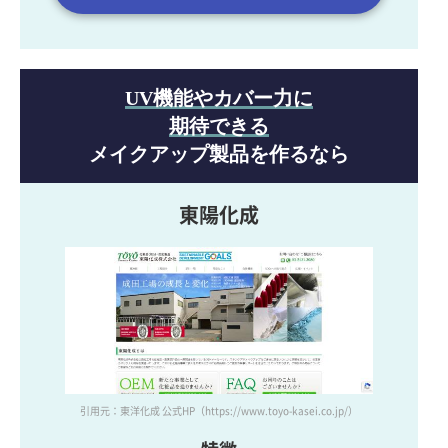
UV機能やカバー力に
期待できる
メイクアップ製品を作るなら
東陽化成
引用元：東洋化成 公式HP
（https://www.toyo-kasei.co.jp/）