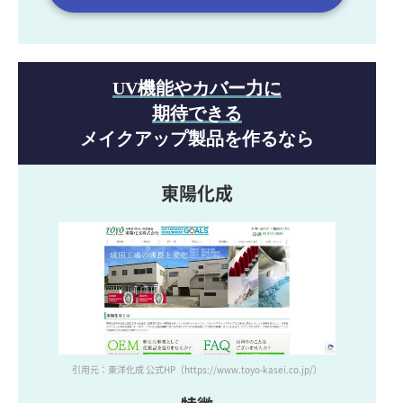
UV機能やカバー力に
期待できる
メイクアップ製品を作るなら
東陽化成
引用元：東洋化成 公式HP
（https://www.toyo-kasei.co.jp/）