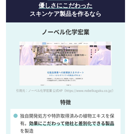
優しさにこだわった
スキンケア製品を作るなら
ノーベル化学宏業
引用元：ノーベル化学宏業 公式HP
（https://www.nobelkagaku.co.jp/）
特徴
独自開発処方や特許取得済みの植物エキスを保
有。
効果にこだわって他社と差別化できる製品
を製造