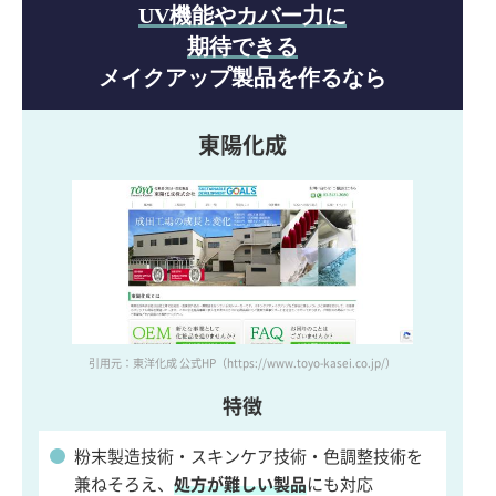
UV機能やカバー力に
期待できる
メイクアップ製品を作るなら
東陽化成
引用元：東洋化成 公式HP
（https://www.toyo-kasei.co.jp/）
特徴
粉末製造技術・スキンケア技術・色調整技術を
兼ねそろえ、
処方が難しい製品
にも対応