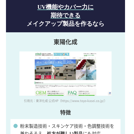
UV機能やカバー力に
期待できる
メイクアップ製品を作るなら
東陽化成
引用元：東洋化成 公式HP
（https://www.toyo-kasei.co.jp/）
特徴
粉末製造技術・スキンケア技術・色調整技術を
兼ねそろえ、
処方が難しい製品
にも対応