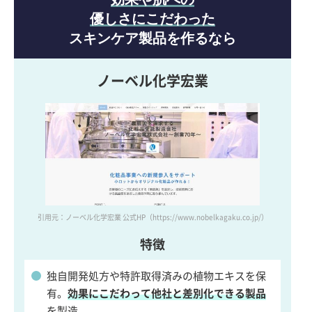
優しさにこだわった
スキンケア製品を作るなら
ノーベル化学宏業
引用元：ノーベル化学宏業 公式HP
（https://www.nobelkagaku.co.jp/）
特徴
独自開発処方や特許取得済みの植物エキスを保
有。
効果にこだわって他社と差別化できる製品
を製造