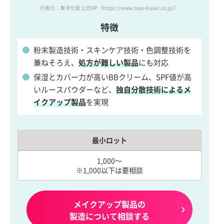
引用元：東洋化成 公式HP
（https://www.toyo-kasei.co.jp/）
特徴
粉末製造技術・スキンケア技術・色調整技術を
兼ねそろえ、
処方が難しい製品
にも対応
保湿とカバー力が高いBBクリーム、SPF値が高
いルースパウダーなど、
独自分散技術によるメ
イクアップ製品
を実現
最小ロット
1,000～
※1,000以下は要相談
メイクアップ製品の
製造について相談する